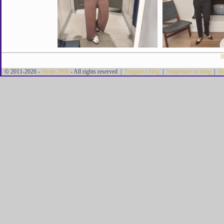
B
© 2011-2026 -
Mode 2000
- All rights reserved |
Suggest a blog
|
Supprimer un blog
|
Re