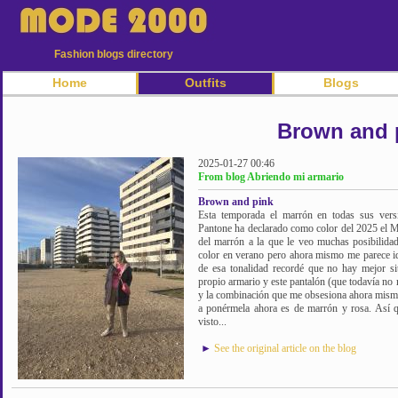
Fashion blogs directory
Home
Outfits
Blogs
Brown and 
2025-01-27 00:46
From blog Abriendo mi armario
Brown and pink
Esta temporada el marrón en todas sus versi
Pantone ha declarado como color del 2025 el 
del marrón a la que le veo muchas posibilida
color en verano pero ahora mismo me parece id
de esa tonalidad recordé que no hay mejor si
propio armario y este pantalón (que todavía no
y la combinación que me obsesiona ahora mism
a ponérmela ahora es de marrón y rosa. Así q
visto...
►
See the original article on the blog