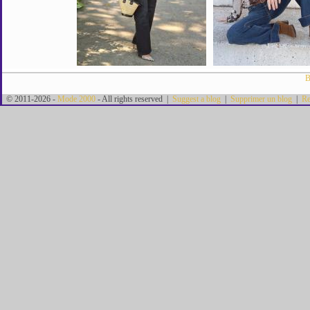
B
© 2011-2026 -
Mode 2000
- All rights reserved |
Suggest a blog
|
Supprimer un blog
|
Re