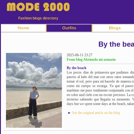
Fashion blogs directory
Home
Outfits
Blogs
By the be
2025-06-11 23:27
From blog Abriendo mi armario
By the beach
Los pocos días de primavera que pudimos disf
paseos al lado del mar con otros ratos tomando
tomar el sol, pero para mí hacerlo de manera c
como mi cuerpo se recarga. Ya que el paseo 
marítimo me puse totalmente conjuntada con el
en color azul cielo con un escote precioso. La 
invierno sabiendo que llegaría su momento. 
days but we spent some days at the beach, takin
►
See the original article on the blog